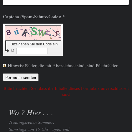
Captcha (Spam-Schutz-Code): *
Bitte geben Sie den Code ein
↺
Hinweis
: Felder, die mit
*
bezeichnet sind, sind Pflichtfelder.
Bitte beachten Sie, dass die Inhalte dieses Formulars unverschlüsselt
sind
Wo ? Hier . . .
Trainingszeiten Sommer:
Samstags von 15 Uhr - open end