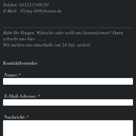
Telefon: 015123748150
E-Mail: Flying-k9@freenet.de
Habt Ihr Fragen, Wünsche oder wollt uns kennenlernen? Dann
schreibt uns hier . . . . .
Wir melden uns innerhalb von 24 Std. zurück!
Kontaktformular
Name:
*
E-Mail-Adresse:
*
Nachricht:
*