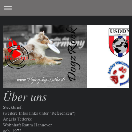
Welcome ...
Über uns
Steckbrief:
(weitere Infos links unter "Referenzen")
Angela Tederke
Wohnhaft Raum Hannover
geb. 1972